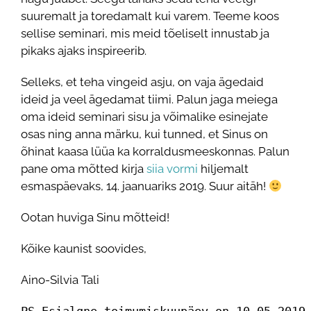
suuremalt ja toredamalt kui varem. Teeme koos
sellise seminari, mis meid tõeliselt innustab ja
pikaks ajaks inspireerib.
Selleks, et teha vingeid asju, on vaja ägedaid
ideid ja veel ägedamat tiimi. Palun jaga meiega
oma ideid seminari sisu ja võimalike esinejate
osas ning anna märku, kui tunned, et Sinus on
õhinat kaasa lüüa ka korraldusmeeskonnas. Palun
pane oma mõtted kirja
siia vormi
hiljemalt
esmaspäevaks, 14. jaanuariks 2019. Suur aitäh!
Ootan huviga Sinu mõtteid!
Kõike kaunist soovides,
Aino-Silvia Tali