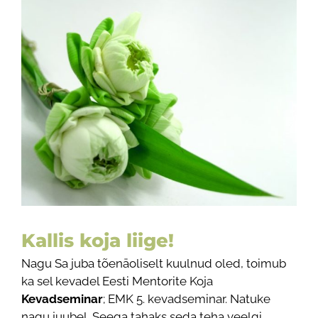
View
Larger
Image
Kallis koja liige!
Nagu Sa juba tõenäoliselt kuulnud oled, toimub
ka sel kevadel Eesti Mentorite Koja
Kevadseminar
; EMK 5. kevadseminar. Natuke
nagu juubel. Seega tahaks seda teha veelgi