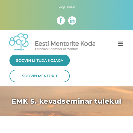
Skip
Logi sisse
to
content
Facebook
LinkedIn
SOOVIN LIITUDA KOJAGA
SOOVIN MENTORIT
EMK 5. kevadseminar tulekul