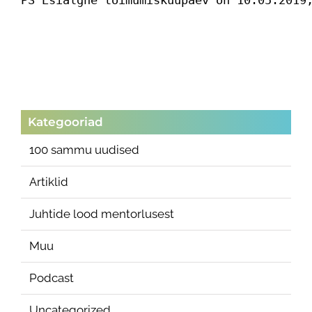
PS Esialgne toimumiskuupäev on 10.05.2019
Kategooriad
100 sammu uudised
Artiklid
Juhtide lood mentorlusest
Muu
Podcast
Uncategorized