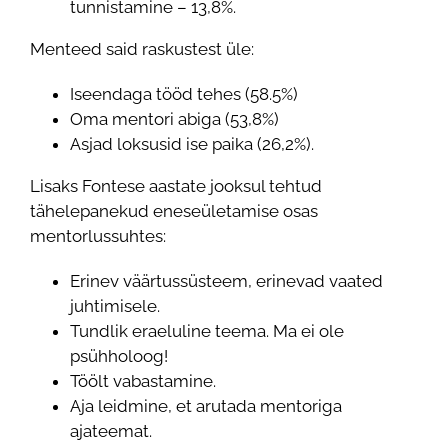
tunnistamine – 13,8%.
Menteed said raskustest üle:
Iseendaga tööd tehes (58.5%)
Oma mentori abiga (53,8%)
Asjad loksusid ise paika (26,2%).
Lisaks Fontese aastate jooksul tehtud
tähelepanekud eneseületamise osas
mentorlussuhtes:
Erinev väärtussüsteem, erinevad vaated
juhtimisele.
Tundlik eraeluline teema. Ma ei ole
psühholoog!
Töölt vabastamine.
Aja leidmine, et arutada mentoriga
ajateemat.