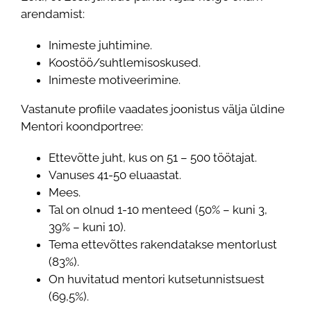
arendamist:
Inimeste juhtimine.
Koostöö/suhtlemisoskused.
Inimeste motiveerimine.
Vastanute profiile vaadates joonistus välja üldine
Mentori koondportree:
Ettevõtte juht, kus on 51 – 500 töötajat.
Vanuses 41-50 eluaastat.
Mees.
Tal on olnud 1-10 menteed (50% – kuni 3,
39% – kuni 10).
Tema ettevõttes rakendatakse mentorlust
(83%).
On huvitatud mentori kutsetunnistsuest
(69,5%).