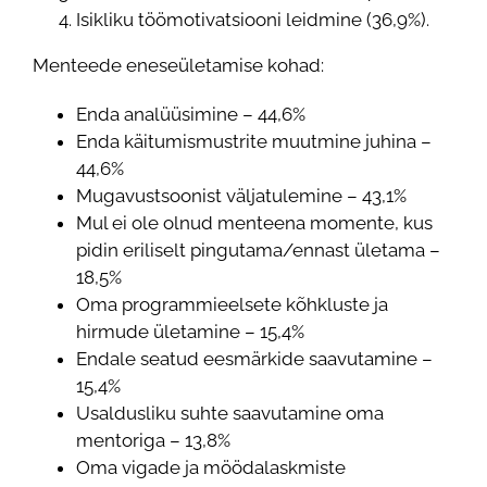
Isikliku töömotivatsiooni leidmine (36,9%).
Menteede eneseületamise kohad:
Enda analüüsimine – 44,6%
Enda käitumismustrite muutmine juhina –
44,6%
Mugavustsoonist väljatulemine – 43,1%
Mul ei ole olnud menteena momente, kus
pidin eriliselt pingutama/ennast ületama –
18,5%
Oma programmieelsete kõhkluste ja
hirmude ületamine – 15,4%
Endale seatud eesmärkide saavutamine –
15,4%
Usaldusliku suhte saavutamine oma
mentoriga – 13,8%
Oma vigade ja möödalaskmiste