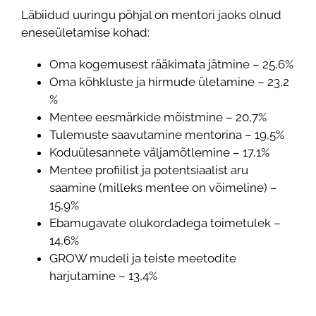
Läbiidud uuringu põhjal on mentori jaoks olnud
eneseületamise kohad:
Oma kogemusest rääkimata jätmine – 25,6%
Oma kõhkluste ja hirmude ületamine – 23,2
%
Mentee eesmärkide mõistmine – 20,7%
Tulemuste saavutamine mentorina – 19,5%
Koduülesannete väljamõtlemine – 17,1%
Mentee profiilist ja potentsiaalist aru
saamine (milleks mentee on võimeline) –
15,9%
Ebamugavate olukordadega toimetulek –
14,6%
GROW mudeli ja teiste meetodite
harjutamine – 13,4%