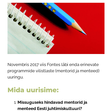
View
Larger
Image
Novembris 2017 viis Fontes läbi enda erinevate
programmide vilistlaste (mentorid ja menteed)
uuringu.
Mida uurisime:
Missuguseks hindavad mentorid ja
menteed Eesti juhtimiskultuuri?