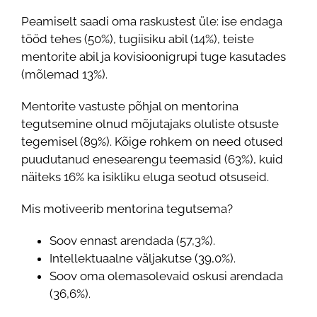
Peamiselt saadi oma raskustest üle: ise endaga
tööd tehes (50%), tugiisiku abil (14%), teiste
mentorite abil ja kovisioonigrupi tuge kasutades
(mõlemad 13%).
Mentorite vastuste põhjal on mentorina
tegutsemine olnud mõjutajaks oluliste otsuste
tegemisel (89%). Kõige rohkem on need otused
puudutanud enesearengu teemasid (63%), kuid
näiteks 16% ka isikliku eluga seotud otsuseid.
Mis motiveerib mentorina tegutsema?
Soov ennast arendada (57,3%).
Intellektuaalne väljakutse (39,0%).
Soov oma olemasolevaid oskusi arendada
(36,6%).