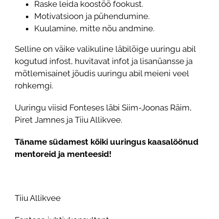
Raske leida koostöö fookust.
Motivatsioon ja pühendumine.
Kuulamine, mitte nõu andmine.
Selline on väike valikuline läbilõige uuringu abil
kogutud infost, huvitavat infot ja lisanüansse ja
mõtlemisainet jõudis uuringu abil meieni veel
rohkemgi.
Uuringu viisid Fonteses läbi Siim-Joonas Räim,
Piret Jamnes ja Tiiu Allikvee.
Täname südamest kõiki uuringus kaasalöönud
mentoreid ja menteesid!
Tiiu Allikvee