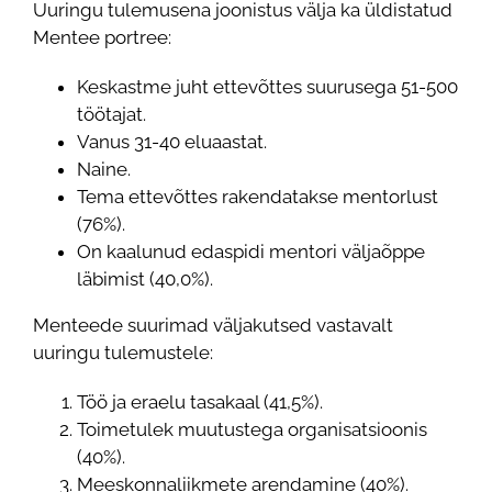
Uuringu tulemusena joonistus välja ka üldistatud
Mentee portree:
Keskastme juht ettevõttes suurusega 51-500
töötajat.
Vanus 31-40 eluaastat.
Naine.
Tema ettevõttes rakendatakse mentorlust
(76%).
On kaalunud edaspidi mentori väljaõppe
läbimist (40,0%).
Menteede suurimad väljakutsed vastavalt
uuringu tulemustele:
Töö ja eraelu tasakaal (41,5%).
Toimetulek muutustega organisatsioonis
(40%).
Meeskonnaliikmete arendamine (40%).