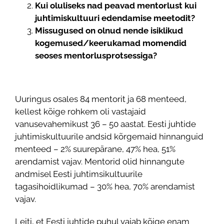
Kui oluliseks nad peavad mentorlust kui
juhtimiskultuuri edendamise meetodit?
Missugused on olnud nende isiklikud
kogemused/keerukamad momendid
seoses mentorlusprotsessiga?
Uuringus osales 84 mentorit ja 68 menteed,
kellest kõige rohkem oli vastajaid
vanusevahemikust 36 – 50 aastat. Eesti juhtide
juhtimiskultuurile andsid kõrgemaid hinnanguid
menteed – 2% suurepärane, 47% hea, 51%
arendamist vajav. Mentorid olid hinnangute
andmisel Eesti juhtimsikultuurile
tagasihoidlikumad – 30% hea, 70% arendamist
vajav.
Leiti, et Eesti juhtide puhul vajab kõige enam