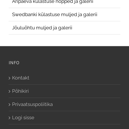
Äripäeva külastuse nopped ja galerii
Swedbanki külastuse muljed ja galerii
Jõuluõhtu muljed ja galerii
INFO
Kontakt
Põhikiri
Privaatsuspoliitika
Logi sisse