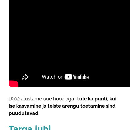
15.02 alustame uue hooajaga-
tule ka punti, kui
ise kasvamine ja teiste arengu toetamine sind
puudutavad
.
Targa juhi