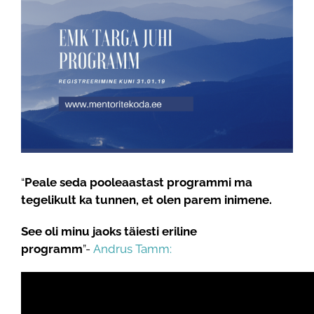
View
Larger
Image
“
Peale seda pooleaastast programmi ma
tegelikult ka tunnen, et olen parem inimene.
See oli minu jaoks täiesti eriline
programm
”-
Andrus Tamm: