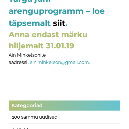
arenguprogramm – loe
täpsemalt
siit
.
Anna endast märku
hiljemalt 31.01.19
Ain Mihkelsonile
aadressil
ain.mihkelson@gmail.com.
Kategooriad
100 sammu uudised