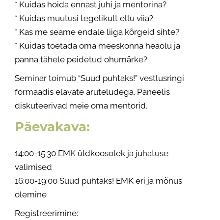
* Kuidas hoida ennast juhi ja mentorina?
* Kuidas muutusi tegelikult ellu viia?
* Kas me seame endale liiga kõrgeid sihte?
* Kuidas toetada oma meeskonna heaolu ja
panna tähele peidetud ohumärke?
Seminar toimub “Suud puhtaks!” vestlusringi
formaadis elavate aruteludega. Paneelis
diskuteerivad meie oma mentorid.
Päevakava:
14:00-15:30 EMK üldkoosolek ja juhatuse
valimised
16:00-19:00 Suud puhtaks! EMK eri ja mõnus
olemine
Registreerimine: