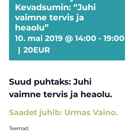
Kevadsumin: “Juhi
vaimne tervis ja
heaolu”
10. mai 2019 @ 14:00
-
19:00
|
20EUR
Suud puhtaks: Juhi
vaimne tervis ja heaolu.
Saadet juhib: Urmas Vaino.
Teemad: