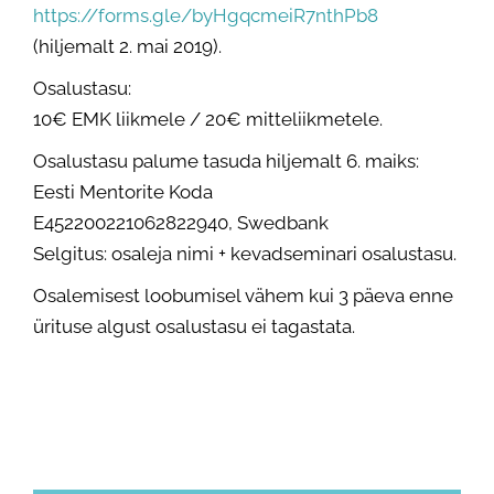
https://forms.gle/byHgqcmeiR7nthPb8
(hiljemalt 2. mai 2019).
Osalustasu:
10€ EMK liikmele / 20€ mitteliikmetele.
Osalustasu palume tasuda hiljemalt 6. maiks:
Eesti Mentorite Koda
E452200221062822940, Swedbank
Selgitus: osaleja nimi + kevadseminari osalustasu.
Osalemisest loobumisel vähem kui 3 päeva enne
ürituse algust osalustasu ei tagastata.