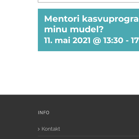
Mentori kasvuprogra
minu mudel?
11. mai 2021 @ 13:30
-
17
INFO
Kontakt