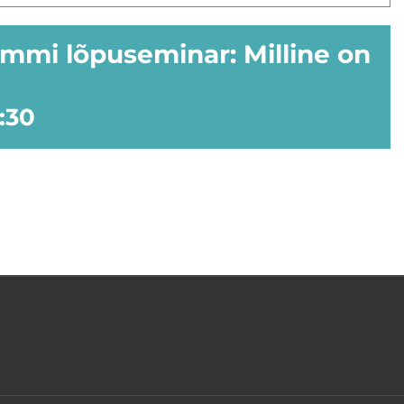
mmi lõpuseminar: Milline on
:30