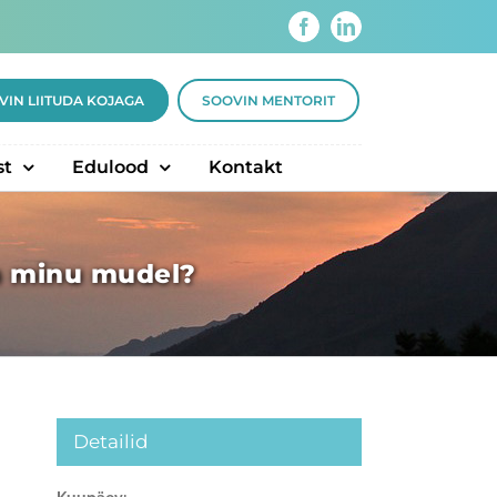
Facebook
LinkedIn
VIN LIITUDA KOJAGA
SOOVIN MENTORIT
st
Edulood
Kontakt
n minu mudel?
Detailid