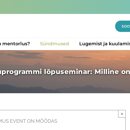
SOO
n mentorlus?
Sündmused
Lugemist ja kuulami
uprogrammi lõpuseminar: Milline o
×
US EVENT ON MÖÖDAS