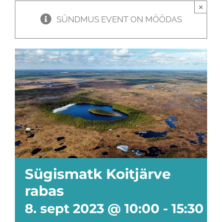
×
SÜNDMUS EVENT ON MÖÖDAS
Sügismatk Koitjärve
rabas
8. sept 2023 @ 10:00
-
15:30