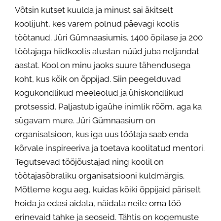
Võtsin kutset kuulda ja minust sai äkitselt
koolijuht, kes varem polnud päevagi koolis
töötanud. Jüri Gümnaasiumis, 1400 õpilase ja 200
töötajaga hiidkoolis alustan nüüd juba neljandat
aastat. Kool on minu jaoks suure tähendusega
koht, kus kõik on õppijad. Siin peegelduvad
kogukondlikud meeleolud ja ühiskondlikud
protsessid. Paljastub igaühe inimlik rõõm, aga ka
sügavam mure. Jüri Gümnaasium on
organisatsioon, kus iga uus töötaja saab enda
kõrvale inspireeriva ja toetava koolitatud mentori.
Tegutsevad tööjõustajad ning koolil on
töötajasõbraliku organisatsiooni kuldmärgis.
Mõtleme kogu aeg, kuidas kõiki õppijaid päriselt
hoida ja edasi aidata, näidata neile oma töö
erinevaid tahke ja seoseid. Tähtis on kogemuste