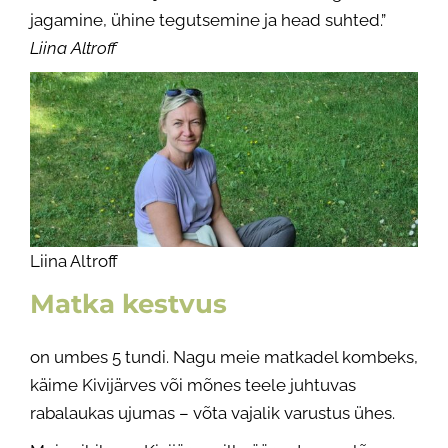
jagamine, ühine tegutsemine ja head suhted.”
Liina Altroff
Liina Altroff
Matka kestvus
on umbes 5 tundi. Nagu meie matkadel kombeks,
käime Kivijärves või mõnes teele juhtuvas
rabalaukas ujumas – võta vajalik varustus ühes.