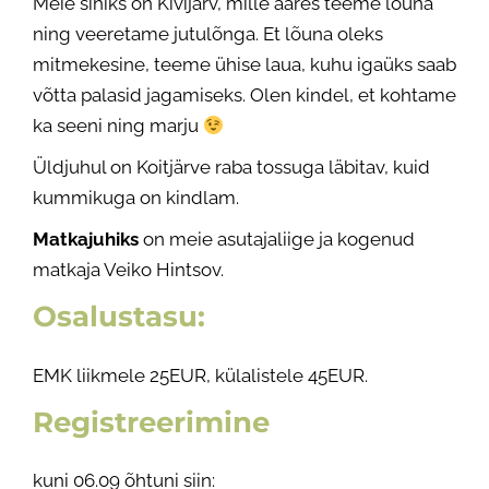
Meie sihiks on Kivijärv, mille ääres teeme lõuna
ning veeretame jutulõnga. Et lõuna oleks
mitmekesine, teeme ühise laua, kuhu igaüks saab
võtta palasid jagamiseks. Olen kindel, et kohtame
ka seeni ning marju
Üldjuhul on Koitjärve raba tossuga läbitav, kuid
kummikuga on kindlam.
Matkajuhiks
on meie asutajaliige ja kogenud
matkaja Veiko Hintsov.
Osalustasu:
EMK liikmele 25EUR, külalistele 45EUR.
Registreerimine
kuni 06.09 õhtuni siin: