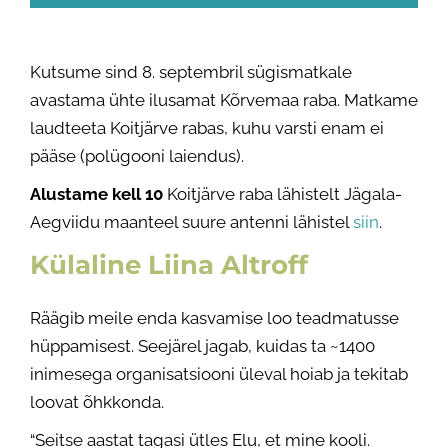
Kutsume sind 8. septembril sügismatkale
avastama ühte ilusamat Kõrvemaa raba. Matkame
laudteeta Koitjärve rabas, kuhu varsti enam ei
pääse (polügooni laiendus).
Alustame kell 10
Koitjärve raba lähistelt Jägala-
Aegviidu maanteel suure antenni lähistel
siin
.
Külaline Liina Altroff
Räägib meile enda kasvamise loo teadmatusse
hüppamisest. Seejärel jagab, kuidas ta ~1400
inimesega organisatsiooni üleval hoiab ja tekitab
loovat õhkkonda.
“Seitse aastat tagasi ütles Elu, et mine kooli.