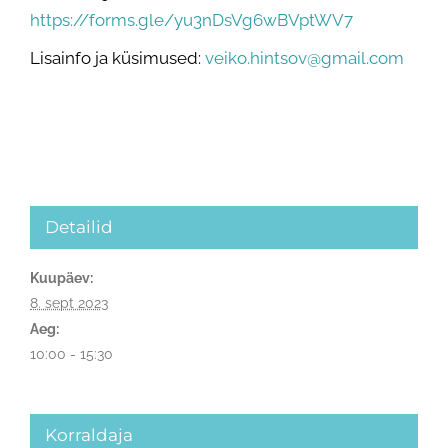
https://forms.gle/yu3nDsVg6wBVptWV7
Lisainfo ja küsimused:
veiko.hintsov@gmail.com
Detailid
Kuupäev:
8. sept 2023
Aeg:
10:00 - 15:30
Korraldaja