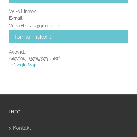
Veiko Hintsov
E-mail
Veiko.Hintsov@gmail.com
Toimumiskoht
Aegviidu
Aegviidu
,
Harjumaa
Eesti
+ Google Map
INFO
Kontakt