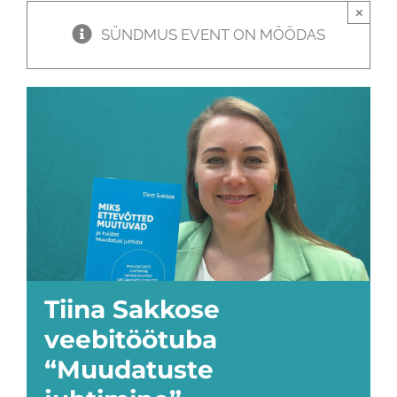
×
SÜNDMUS EVENT ON MÖÖDAS
Tiina Sakkose
veebitöötuba
“Muudatuste