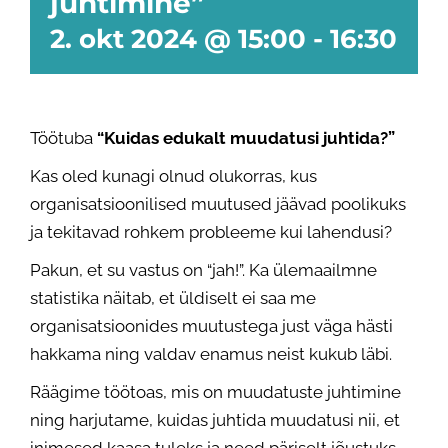
juhtimine”
2. okt 2024 @ 15:00
-
16:30
Töötuba
“Kuidas edukalt muudatusi juhtida?”
Kas oled kunagi olnud olukorras, kus
organisatsioonilised muutused jäävad poolikuks
ja tekitavad rohkem probleeme kui lahendusi?
Pakun, et su vastus on “jah!”. Ka ülemaailmne
statistika näitab, et üldiselt ei saa me
organisatsioonides muutustega just väga hästi
hakkama ning valdav enamus neist kukub läbi.
Räägime töötoas, mis on muudatuste juhtimine
ning harjutame, kuidas juhtida muudatusi nii, et
inimesed kaasa tuleks ja need päriselt jõustuks.