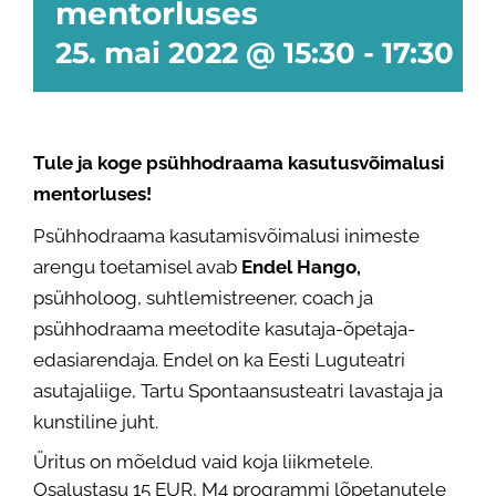
mentorluses
25. mai 2022 @ 15:30
-
17:30
Tule ja koge
psühhodraama kasutusvõimalusi
mentorluses!
Psühhodraama kasutamisvõimalusi inimeste
arengu toetamisel avab
Endel Hango,
psühholoog, suhtlemistreener, coach ja
psühhodraama meetodite kasutaja-õpetaja-
edasiarendaja. Endel on ka Eesti Luguteatri
asutajaliige, Tartu Spontaansusteatri lavastaja ja
kunstiline juht.
Üritus on mõeldud vaid koja liikmetele.
Osalustasu 15 EUR, M4 programmi lõpetanutele