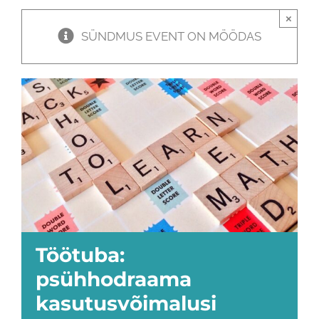
×
SÜNDMUS EVENT ON MÖÖDAS
Töötuba:
psühhodraama
kasutusvõimalusi