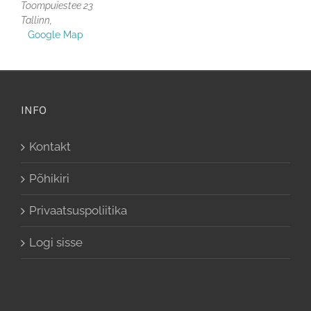
Toompuiestee 23
Tallinn
,
+ Google Map
INFO
Kontakt
Põhikiri
Privaatsuspoliitika
Logi sisse