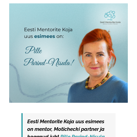
View
Larger
Image
Eesti Mentorite Koja uus esimees
on mentor, Motichecki partner ja
kogenud juht
Pille Parind-Nisula
.