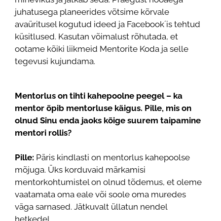
juhatusega planeerides võtsime kõrvale
avaüritusel kogutud ideed ja Facebook´is tehtud
küsitlused. Kasutan võimalust rõhutada, et
ootame kõiki liikmeid Mentorite Koda ja selle
tegevusi kujundama.
Mentorlus on tihti kahepoolne peegel – ka
mentor õpib mentorluse käigus. Pille, mis on
olnud Sinu enda jaoks kõige suurem taipamine
mentori rollis?
Pille:
Päris kindlasti on mentorlus kahepoolse
mõjuga. Üks korduvaid märkamisi
mentorkohtumistel on olnud tõdemus, et oleme
vaatamata oma eale või soole oma muredes
väga sarnased. Jätkuvalt üllatun nendel
hetkedel.