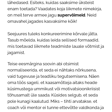
lähedased. Esiteks, kuidas saaksime üksteist
enam toetada? Vaadates koja liikmete nimekirja,
on meil terve armee jagu
supervõimeid
. Neid
omavahel jagades kasvaksime kõik!
Seejuures tuleks konkureerimine kõrvale jätta.
Tasub mõelda, kuidas leida sellised formaadid,
mis toetavad liikmete teadmiste lauale võtmist ja
jagamist.
Teise eesmärgina soovin abi otsimist
normaliseerida, et seda ei nähtaks nõrkusena,
vaid tugevuse ja teadliku tegutsemisena. Näen
oma töös sageli, et kaasamõtleja aitaks heade
küsimustega ummikust või motivatsioonikriisist
tõhusamalt üle saada. Küsides selgub, et seda
pole kunagi kaalutud. Miks – tihti arvatakse, et
coach või mentor ei tunne ettevõtte valdkonda ja