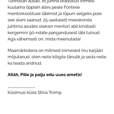
Tunnistan ausalt, et juhina teadlikult inimesi
kuulama õppisin alles peale Fontese
mentorkoolituse läbimist ja lõpuni selgeks pole
see siiani saanud. 25-aastaselt meeskonda
juhtima asudes oleksin mentori abil kindlasti
kergemini 90-ndate pangandusest läbi tulnud.
Aga vähemasti on, mida meenutada!
Maamärkidena on mitmed inimesed mu karjääri
mõjutanud, olen neile kõigile tänulik ja seda neile
ka teada andnud.
Aitäh, Pille ja palju edu uues ametis!
____________
Küsimusi küsis Stina Tromp.