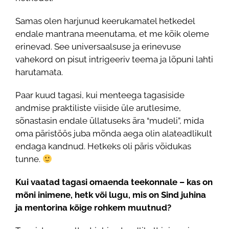
Samas olen harjunud keerukamatel hetkedel
endale mantrana meenutama, et me kõik oleme
erinevad. See universaalsuse ja erinevuse
vahekord on pisut intrigeeriv teema ja lõpuni lahti
harutamata.
Paar kuud tagasi, kui menteega tagasiside
andmise praktiliste viiside üle arutlesime,
sõnastasin endale üllatuseks ära “mudeli”, mida
oma päristöös juba mõnda aega olin alateadlikult
endaga kandnud. Hetkeks oli päris võidukas
tunne.
Kui vaatad tagasi omaenda teekonnale – kas on
mõni inimene, hetk või lugu, mis on Sind juhina
ja mentorina kõige rohkem muutnud?