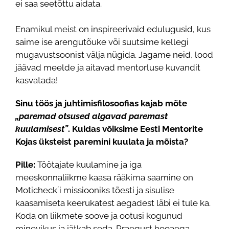
ei saa seetõttu aidata.
Enamikul meist on inspireerivaid edulugusid, kus
saime ise arengutõuke või suutsime kellegi
mugavustsoonist välja nügida. Jagame neid, lood
jäävad meelde ja aitavad mentorluse kuvandit
kasvatada!
Sinu töös ja juhtimisfilosoofias kajab mõte
„paremad otsused algavad paremast
kuulamisest”
. Kuidas võiksime Eesti Mentorite
Kojas üksteist paremini kuulata ja mõista?
Pille:
Töötajate kuulamine ja iga
meeskonnaliikme kaasa rääkima saamine on
Moticheck´i missiooniks tõesti ja sisulise
kaasamiseta keerukatest aegadest läbi ei tule ka.
Koda on liikmete soove ja ootusi kogunud
minevikus ja jätkab seda. Praegust hooaega