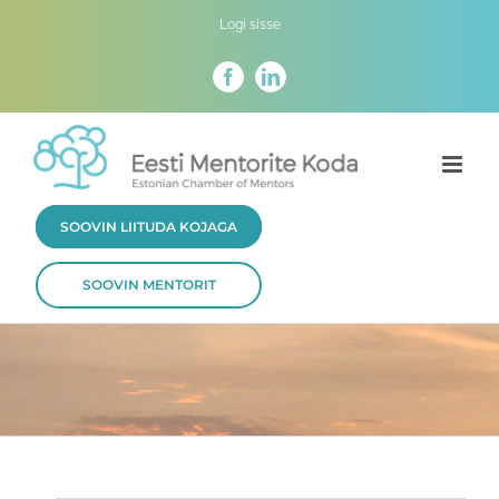
Skip
Logi sisse
to
content
Facebook
LinkedIn
SOOVIN LIITUDA KOJAGA
SOOVIN MENTORIT