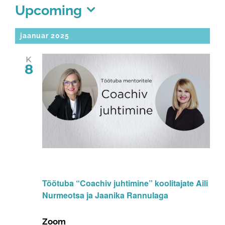
Sündmused
Upcoming
Select
date.
jaanuar 2025
K
8
8. jaan 2025 @ 14:30
-
15:30
Töötuba “Coachiv juhtimine” koolitajate Aili
Nurmeotsa ja Jaanika Rannulaga
Zoom