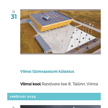
R
31
31. jaan 2025 @ 14:00
-
16:30
Viimsi Gümnaasiumi külastus
Viimsi kool
Randvere tee 8, Tallinn, Viimsi
veebruar 2025
K