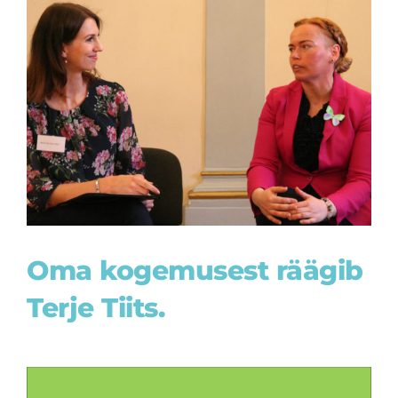
View
Larger
Image
Oma kogemusest räägib
Terje Tiits.
Videoesitaja