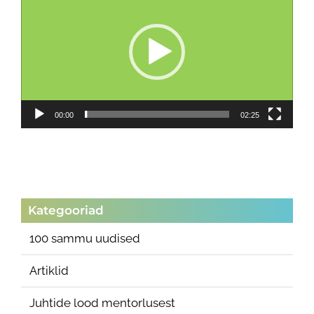
00:00
02:25
Kategooriad
100 sammu uudised
Artiklid
Juhtide lood mentorlusest