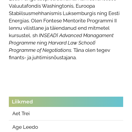
Valuutafondis Washingtonis, Euroopa
Stabiilsusmehhanismis Luksemburgis ning Eesti
Energias. Olen Fontese Mentorite Programmi II
lennu vilistlane ja täiendanud end mitmetel
kursustel, sh
INSEAD’i Advanced Managament
Programme
ning
Harvard Law School’i
Programme of Negotiations.
Täna olen tegev
finants- ja juhtimisnõustajana.
Liikmed
Aet Trei
Age Leedo