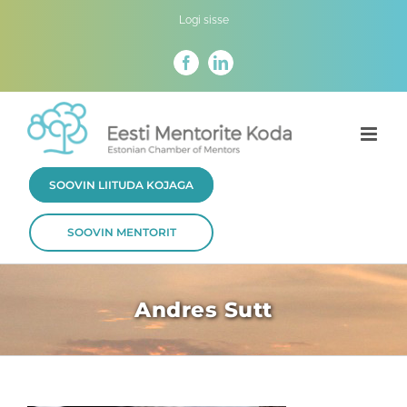
Skip
Logi sisse
to
content
Facebook
LinkedIn
SOOVIN LIITUDA KOJAGA
SOOVIN MENTORIT
Andres Sutt