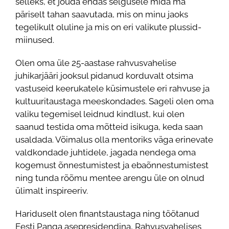
selleks, et jõuda endas selgusele mida ma
päriselt tahan saavutada, mis on minu jaoks
tegelikult oluline ja mis on eri valikute plussid-
miinused.
Olen oma üle 25-aastase rahvusvahelise
juhikarjääri jooksul pidanud korduvalt otsima
vastuseid keerukatele küsimustele eri rahvuse ja
kultuuritaustaga meeskondades. Sageli olen oma
valiku tegemisel leidnud kindlust, kui olen
saanud testida oma mõtteid isikuga, keda saan
usaldada. Võimalus olla mentoriks väga erinevate
valdkondade juhtidele, jagada nendega oma
kogemust õnnestumistest ja ebaõnnestumistest
ning tunda rõõmu mentee arengu üle on olnud
ülimalt inspireeriv.
Hariduselt olen finantstaustaga ning töötanud
Eesti Panga asepresidendina, Rahvusvahelises