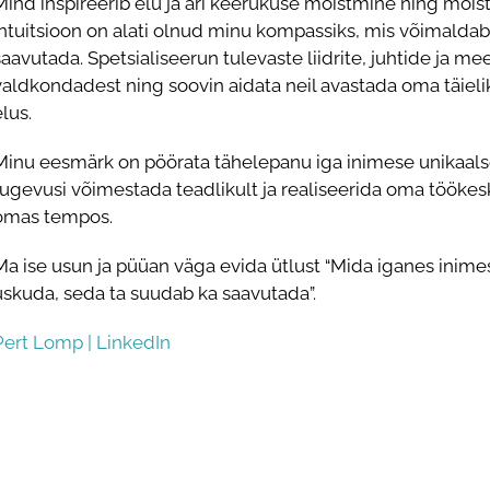
Mind inspireerib elu ja äri keerukuse mõistmine ning mõis
intuitsioon on alati olnud minu kompassiks, mis võimalda
saavutada. Spetsialiseerun tulevaste liidrite, juhtide ja 
valdkondadest ning soovin aidata neil avastada oma täieli
elus.
Minu eesmärk on pöörata tähelepanu iga inimese unikaals
tugevusi võimestada teadlikult ja realiseerida oma töökes
omas tempos.
Ma ise usun ja püüan väga evida ütlust “Mida iganes inime
uskuda, seda ta suudab ka saavutada”.
Pert Lomp | LinkedIn