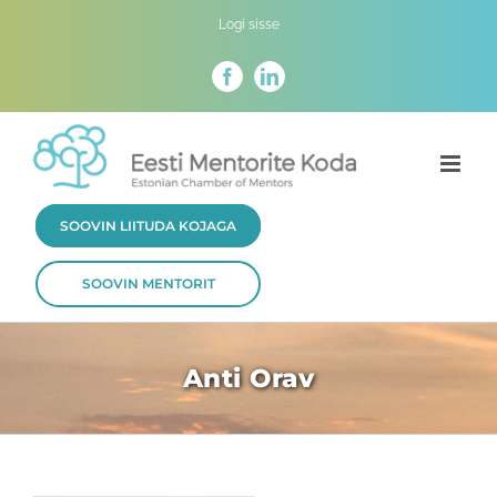
Skip
Logi sisse
to
content
Facebook
LinkedIn
SOOVIN LIITUDA KOJAGA
SOOVIN MENTORIT
Anti Orav