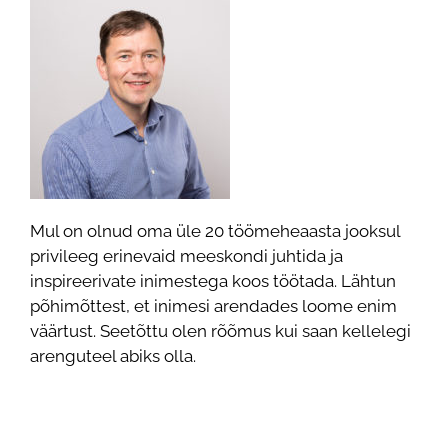
Mul on olnud oma üle 20 töömeheaasta jooksul
privileeg erinevaid meeskondi juhtida ja
inspireerivate inimestega koos töötada. Lähtun
põhimõttest, et inimesi arendades loome enim
väärtust. Seetõttu olen rõõmus kui saan kellelegi
arenguteel abiks olla.