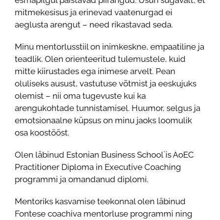
esmapilgul paistavad piirangud. Usun sügavalt, et
mitmekesisus ja erinevad vaatenurgad ei
aeglusta arengut – need rikastavad seda.
Minu mentorlusstiil on inimkeskne, empaatiline ja
teadlik. Olen orienteeritud tulemustele, kuid
mitte kiirustades ega inimese arvelt. Pean
oluliseks ausust, vastutuse võtmist ja eeskujuks
olemist – nii oma tugevuste kui ka
arengukohtade tunnistamisel. Huumor, selgus ja
emotsionaalne küpsus on minu jaoks loomulik
osa koostööst.
Olen läbinud Estonian Business School`is AoEC
Practitioner Diploma in Executive Coaching
programmi ja omandanud diplomi.
Mentoriks kasvamise teekonnal olen läbinud
Fontese coachiva mentorluse programmi ning