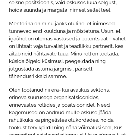
seisne positsioonis, vaid oskuses luua selgust,
hoida suunda ja märgata inimest sellel teel.
Mentorina on minu jaoks oluline, et inimesed
tunnevad end kuulduna ja mõistetuna. Usun, et
igaühel on olemas vastused ja potentsiaal – vahel
on lihtsalt vaja turvalist ja teadlikku partnerit, kes
aitab neid nähtavale tuua. Minu roll on toetada,
küsida õigeid küsimusi, peegeldada ning
julgustada astuma järgmisi, päriselt
tähendusrikkaid samme.
Olen töötanud nii era- kui avalikus sektoris,
erineva suurusega organisatsioonides,
erinevastes rollides ja positsioonidel. Need
kogemused on andnud mulle oskuse jääda
rahulikuks ka pingelistes olukordades, hoida
fookust tervikpildil ning näha võimalusi seal, kus