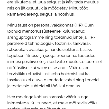
eraisikutega, et luua selgust ja käivitada muutus,
mis on jätkusuutlik ja mõõdetav. Minu tööd
kannavad areng, selgus ja hoolivus.
Minu taust on personalivaldkonnas (HR). Olen
loonud mentorlussüsteeme, kujundanud
arenguprogramme ning toetanud juhte ja HR-
partnereid tehnoloogia-, tootmis-, tarkvara-,
robootika-, avalikus ja haridussektoris. Lisaks
tegutsen fitness- ja jooga treenerina, toetades
inimesi positiivsete ja kestvate muutuste loomisel
nii füüsilisel kui vaimsel tasandil. Väärtustan
tervislikku eluviisi – nii keha hoidmist kui ka
tasakaalu eri eluvaldkondade vahel ning terveid
ja toetavaid suhteid nii tööl kui eraelus.
Hea meelega kohtun sarnaste väärtustega
inimestega. Kui tunned, et meie mõtteviis võiks