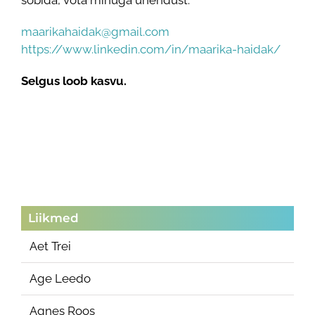
sobida, võta minuga ühendust:
maarikahaidak@gmail.com
https://www.linkedin.com/in/maarika-haidak/
Selgus loob kasvu.
Liikmed
Aet Trei
Age Leedo
Agnes Roos