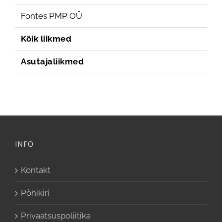
Fontes PMP OÜ
Kõik liikmed
Asutajaliikmed
INFO
Kontakt
Põhikiri
Privaatsuspoliitika